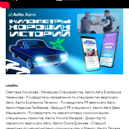
credits
Светлана Соколова - Менеджер Спецпроектов, Авито Авто Екатерина
Черенкова - Руководитель направления по спецпроектам вертикали
Авто, Авито Екатерина Печеник - Руководитель PR вертикали Авто,
Авито Надежда Гамбарова - Ведущий PR специалист, Авито Авто Дэви
Машашвили - Руководитель по маркетинговым коммуникациям
специальных проектов, Авито Никита Макаров - Директор по
маркетингу вертикали Авто, Авито Ольга Дуюнова - Старший
менеджер по маркетинговым коммуникациям и бренду, Авито Татьяна