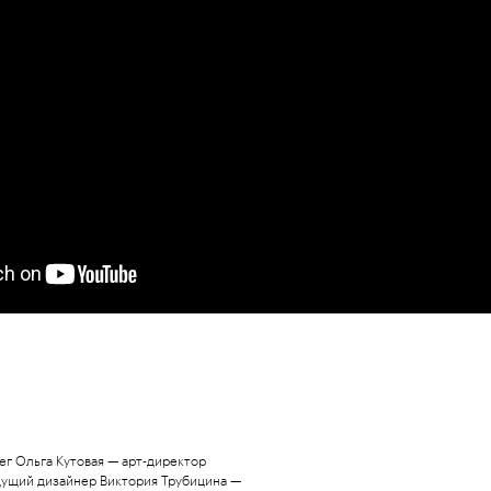
г Ольга Кутовая — арт-директор
дущий дизайнер Виктория Трубицина —