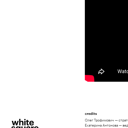
credits
Олег Трофимович — страте
Екатерина Антонова — ве