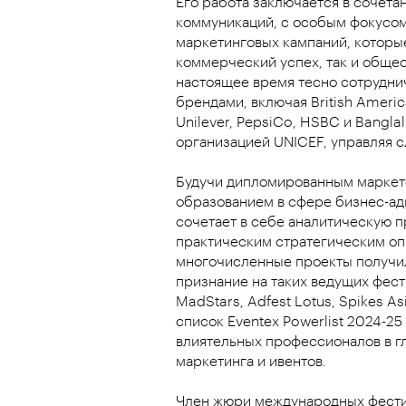
Его работа заключается в сочетан
коммуникаций, с особым фокусом
маркетинговых кампаний, которы
коммерческий успех, так и общес
настоящее время тесно сотрудни
брендами, включая British Americ
Unilever, PepsiCo, HSBC и Banglali
организацией UNICEF, управляя 
Будучи дипломированным маркет
образованием в сфере бизнес-ад
сочетает в себе аналитическую п
практическим стратегическим оп
многочисленные проекты получи
признание на таких ведущих фести
MadStars, Adfest Lotus, Spikes As
список Eventex Powerlist 2024-25
влиятельных профессионалов в г
маркетинга и ивентов.
Член жюри международных фестив