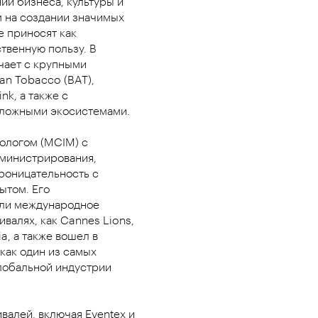
ии бизнеса, культуры и
 на создании значимых
е приносят как
твенную пользу. В
чает с крупными
an Tobacco (BAT),
nk, а также с
сложными экосистемами.
ологом (MCIM) с
министрирования,
роницательность с
ытом. Его
ли международное
валях, как Cannes Lions,
ia, а также вошел в
 как один из самых
лобальной индустрии
алей, включая Eventex и