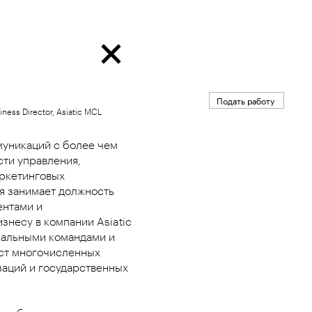
Подать работу
iness Director, Asiatic MCL
муникаций с более чем
сти управления,
ркетинговых
я занимает должность
ентами и
знесу в компании Asiatic
нальными командами и
ст многочисленных
аций и государственных