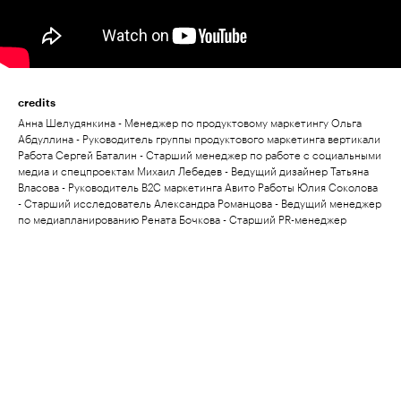
credits
Анна Шелудянкина - Менеджер по продуктовому маркетингу Ольга
Абдуллина - Руководитель группы продуктового маркетинга вертикали
Работа Сергей Баталин - Старший менеджер по работе с социальными
медиа и спецпроектам Михаил Лебедев - Ведущий дизайнер Татьяна
Власова - Руководитель B2C маркетинга Авито Работы Юлия Соколова
- Старший исследователь Александра Романцова - Ведущий менеджер
по медиапланированию Рената Бочкова - Старший PR-менеджер